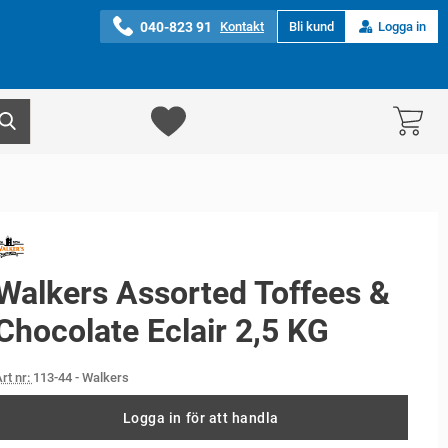
040-823 91
Kontakt
Bli kund
Logga in
Walkers Assorted Toffees &
Chocolate Eclair 2,5 KG
rt nr:
113-44
- Walkers
Logga in för att handla