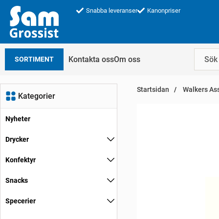
Snabba leveranser
Kanonpriser
Kontakta oss
Om oss
SORTIMENT
Startsidan
Walkers Ass
Kategorier
Nyheter
Drycker
Konfektyr
Snacks
Specerier