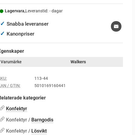
Lagervara,
Leveranstid:
- dagar
✓
Snabba leveranser
✓
Kanonpriser
Egenskaper
Varumärke
Walkers
SKU:
113-44
EAN / GTIN:
5010169160441
Relaterade kategorier
Konfektyr
Konfektyr /
Barngodis
Konfektyr /
Lösvikt