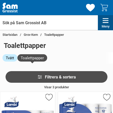
Meny
Startsidan
Grov Kem
Toalettpapper
Toalettpapper
Tvätt
Toalettpapper
Hoppa
Filtrera & sortera
över
filtersektionen
Visar
3
produkter