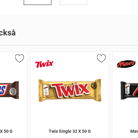
ckså
 X 50 G
Twix Single 32 X 50 G
Mar