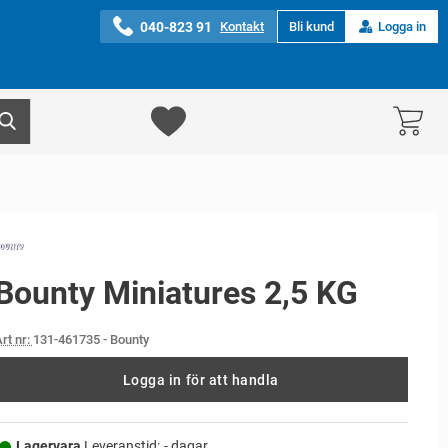
040-823 91
Kontakt
Bli kund
Logga in
Bounty Miniatures 2,5 KG
rt nr:
131-461735
- Bounty
Logga in för att handla
Lagervara,
Leveranstid:
- dagar