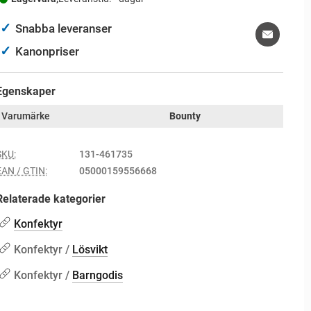
✓
Snabba leveranser
✓
Kanonpriser
Egenskaper
Varumärke
Bounty
SKU:
131-461735
EAN / GTIN:
05000159556668
Relaterade kategorier
Konfektyr
Konfektyr /
Lösvikt
Konfektyr /
Barngodis