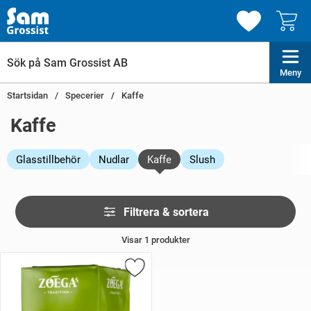
Meny
Startsidan
Specerier
Kaffe
Kaffe
Glasstillbehör
Nudlar
Kaffe
Slush
Hoppa
Filtrera & sortera
över
filtersektionen
Visar
1
produkter