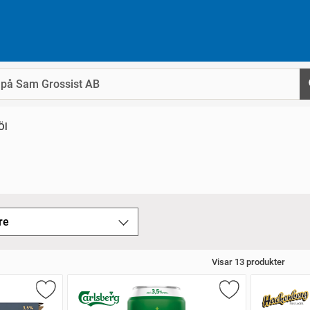
Öl
re
Visar
13
produkter