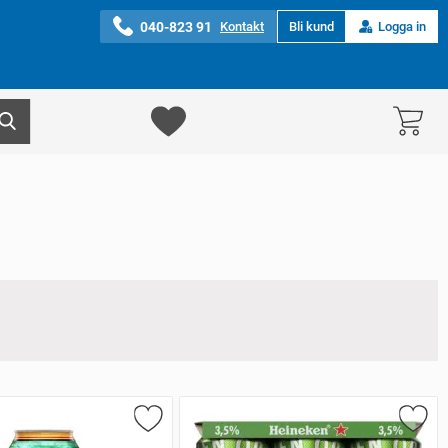
040-823 91
Kontakt
Bli kund
Logga in