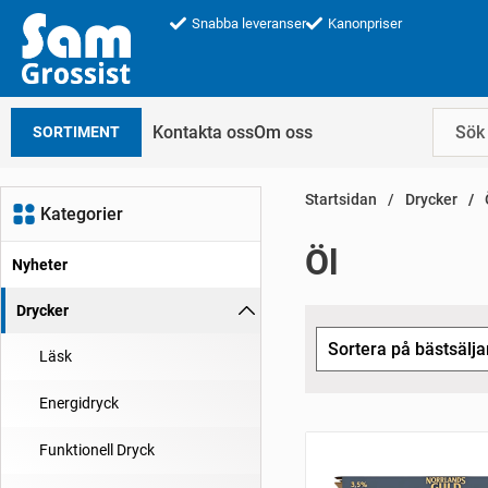
Snabba leveranser
Kanonpriser
Kontakta oss
Om oss
SORTIMENT
Startsidan
Drycker
Kategorier
Öl
Nyheter
Drycker
Hoppa
över
Sortera på bästsälja
Läsk
filtersektionen
Energidryck
Funktionell Dryck