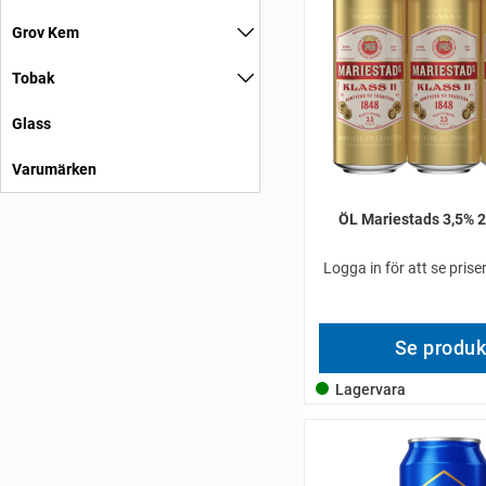
Grov Kem
Tobak
Glass
Varumärken
ÖL Mariestads 3,5% 2
Logga in för att se pris
Se produk
Lagervara