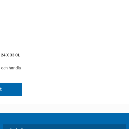
 24 X 33 CL
er och handla
t