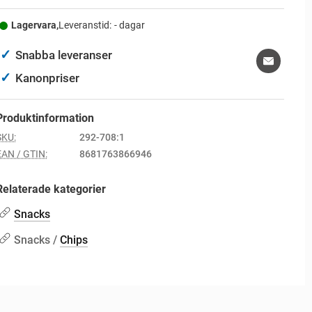
Lagervara,
Leveranstid:
- dagar
✓
Snabba leveranser
✓
Kanonpriser
Produktinformation
SKU:
292-708:1
EAN / GTIN:
8681763866946
Relaterade kategorier
Snacks
Snacks /
Chips