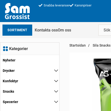
Snabba leveranser
Kanonpriser
Kontakta oss
Om oss
SORTIMENT
Startsidan
Sila Snacks 
Kategorier
Nyheter
Drycker
Konfektyr
Snacks
Specerier