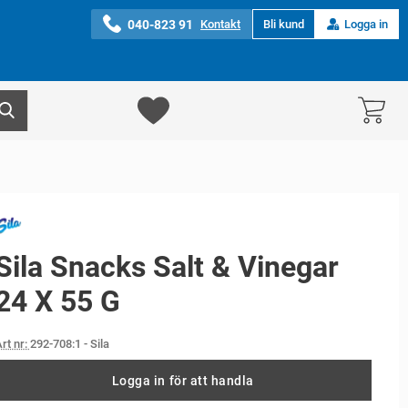
040-823 91
Kontakt
Bli kund
Logga in
Sila Snacks Salt & Vinegar
24 X 55 G
rt nr:
292-708:1
- Sila
Logga in för att handla