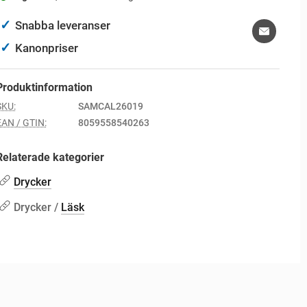
✓
Snabba leveranser
✓
Kanonpriser
Produktinformation
SKU:
SAMCAL26019
EAN / GTIN:
8059558540263
Relaterade kategorier
Drycker
Drycker /
Läsk