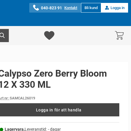
040-823 91
Kontakt
Bli kund
Logga in
Calypso Zero Berry Bloom
12 X 330 ML
rt nr:
SAMCAL26019
Logga in för att handla
Lagervara,
Leveranstid:
- dagar