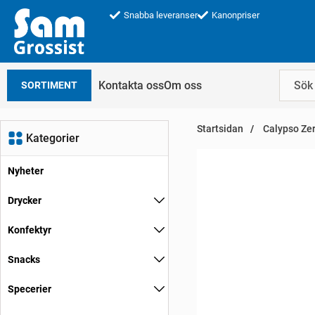
Snabba leveranser
Kanonpriser
Kontakta oss
Om oss
SORTIMENT
Startsidan
Calypso Zer
Kategorier
Nyheter
Drycker
Konfektyr
Snacks
Specerier