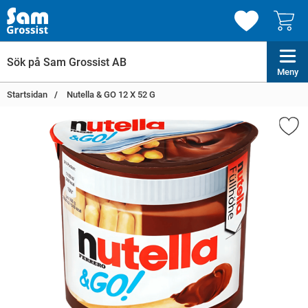
Meny
Startsidan
Nutella & GO 12 X 52 G