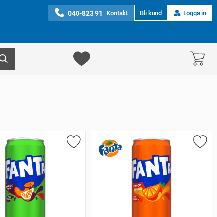
040-823 91
Kontakt
Bli kund
Logga in