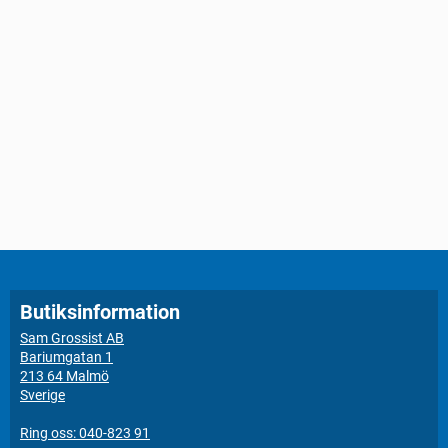
Butiksinformation
Sam Grossist AB
Bariumgatan 1
213 64 Malmö
Sverige
Ring oss: 040-823 91