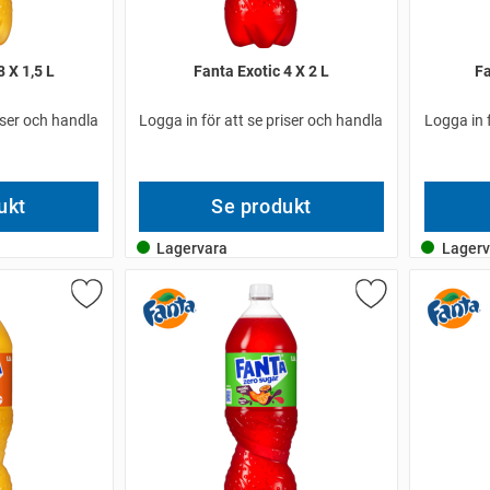
 X 1,5 L
Fanta Exotic 4 X 2 L
Fa
iser och handla
Logga in för att se priser och handla
Logga in 
ukt
Se produkt
Lagervara
Lagerv