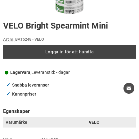
1
/
2
VELO Bright Spearmint Mini
Art nr:
BAT5248
- VELO
Logga in för att handla
Lagervara,
Leveranstid:
- dagar
✓
Snabba leveranser
✓
Kanonpriser
Egenskaper
Varumärke
VELO