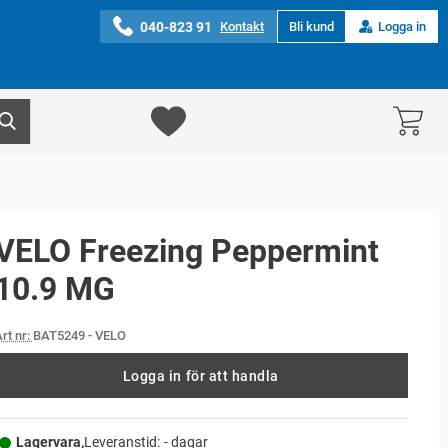
040-823 91
Kontakt
Bli kund
Logga in
VELO Freezing Peppermint
10.9 MG
rt nr:
BAT5249
- VELO
Logga in för att handla
Lagervara,
Leveranstid:
- dagar