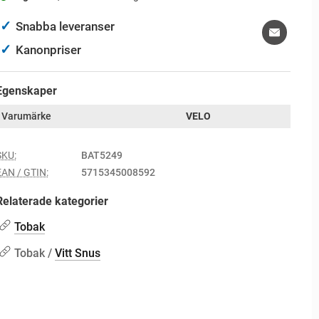
✓
Snabba leveranser
✓
Kanonpriser
Egenskaper
Varumärke
VELO
SKU:
BAT5249
EAN / GTIN:
5715345008592
Relaterade kategorier
Tobak
Tobak /
Vitt Snus