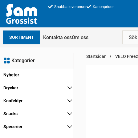
Snabba leveranser
Kanonpriser
Kontakta oss
Om oss
SORTIMENT
Startsidan
VELO Freez
Kategorier
Nyheter
Drycker
Konfektyr
Snacks
Specerier