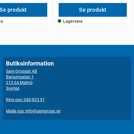
Se produkt
Se produkt
ra
Lagervara
Butiksinformation
Sam Grossist AB
Bariumgatan 1
213 64 Malmö
Sverige
Ring oss: 040-823 91
Maila oss: info@samgross.se