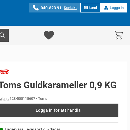
040-823 91
Kontakt
Bli kund
Logga in
Toms Guldkarameller 0,9 KG
rt nr:
128-500115607
- Toms
Logga in för att handla
Lagervara,
Leveranstid:
- dagar