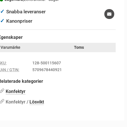
✓
Snabba leveranser
✓
Kanonpriser
Egenskaper
Varumärke
Toms
SKU:
128-500115607
EAN / GTIN:
5709678440921
Relaterade kategorier
Konfektyr
Konfektyr /
Lösvikt