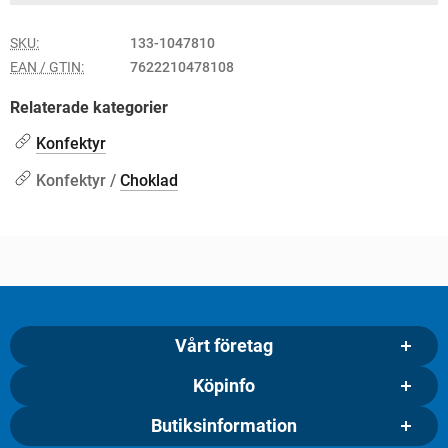
SKU:
133-1047810
EAN / GTIN:
7622210478108
Relaterade kategorier
Konfektyr
Konfektyr /
Choklad
Vårt företag
Köpinfo
Butiksinformation