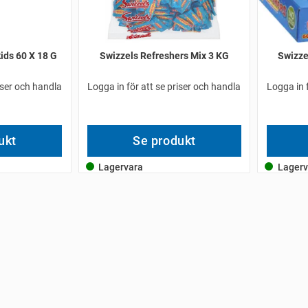
ids 60 X 18 G
Swizzels Refreshers Mix 3 KG
Swizze
iser och handla
Logga in för att se priser och handla
Logga in 
ukt
Se produkt
Lagervara
Lagerv