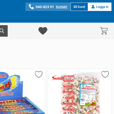
040-823 91
Kontakt
Bli kund
Logga in