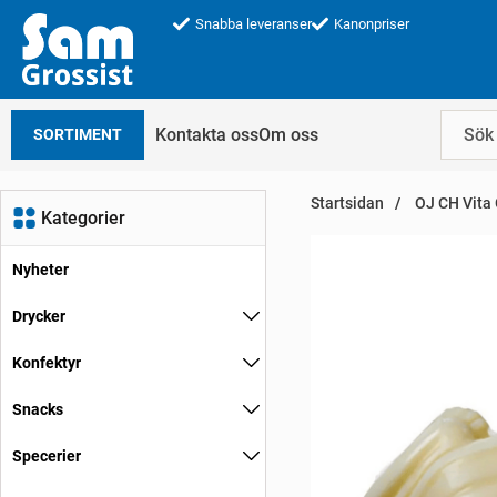
Snabba leveranser
Kanonpriser
Kontakta oss
Om oss
SORTIMENT
Startsidan
OJ CH Vita 
Kategorier
Nyheter
Drycker
Konfektyr
Snacks
Specerier