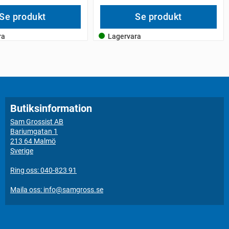
Se produkt
Se produkt
ra
Lagervara
Butiksinformation
Sam Grossist AB
Bariumgatan 1
213 64 Malmö
Sverige
Ring oss: 040-823 91
Maila oss: info@samgross.se