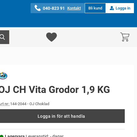
040-823 91
Kontakt
Bli kund
Logga in
OJ CH Vita Grodor 1,9 KG
rt nr:
144-2044
- OJ Choklad
Logga in för att handla
Lagervara,
Leveranstid:
- dagar