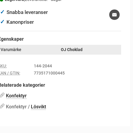
✓
Snabba leveranser
✓
Kanonpriser
Egenskaper
Varumärke
OJ Choklad
SKU:
144-2044
EAN / GTIN:
7735171000445
Relaterade kategorier
Konfektyr
Konfektyr /
Lösvikt