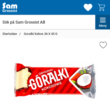
Meny
Startsidan
Goralki Kokos 36 X 45 G