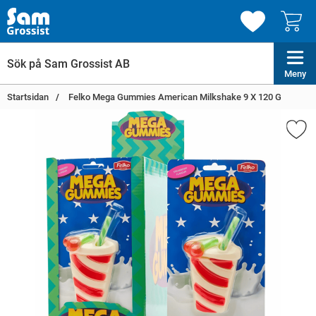
Meny
Startsidan
Felko Mega Gummies American Milkshake 9 X 120 G