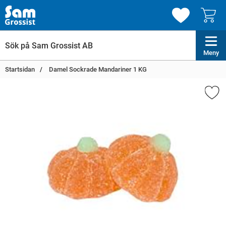
Meny
Startsidan
Damel Sockrade Mandariner 1 KG