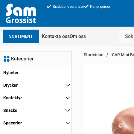
Snabba leveranser
Kanonpriser
Kontakta oss
Om oss
SORTIMENT
Startsidan
CAR Mini Br
Kategorier
Nyheter
Drycker
Konfektyr
Snacks
Specerier