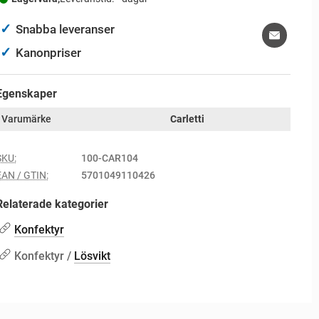
✓
Snabba leveranser
✓
Kanonpriser
Egenskaper
Varumärke
Carletti
SKU:
100-CAR104
EAN / GTIN:
5701049110426
Relaterade kategorier
Konfektyr
Konfektyr /
Lösvikt