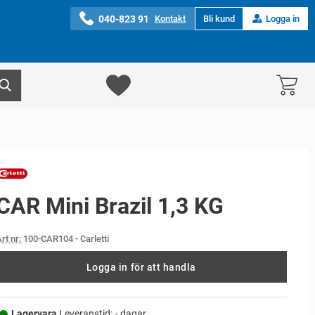
040-823 91
Kontakt
Bli kund
Logga in
CAR Mini Brazil 1,3 KG
rt nr:
100-CAR104
- Carletti
Logga in för att handla
Lagervara,
Leveranstid:
- dagar