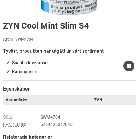
1
/
2
ZYN Cool Mint Slim S4
Art nr:
SWM4704
Tyvärr, produkten har utgått ur vårt sortiment
✓
Snabba leveranser
✓
Kanonpriser
Egenskaper
Varumärke
ZYN
SKU:
SWM4704
EAN / GTIN:
5704420047045
Relaterade kategorier