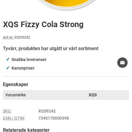
XQS Fizzy Cola Strong
Art nr:
XQS9242
Tyvärr, produkten har utgått ur vårt sortiment
✓
Snabba leveranser
✓
Kanonpriser
Egenskaper
Varumärke
XQS
SKU:
XQS9242
EAN / GTIN:
7340170000398
Relaterade kategorier