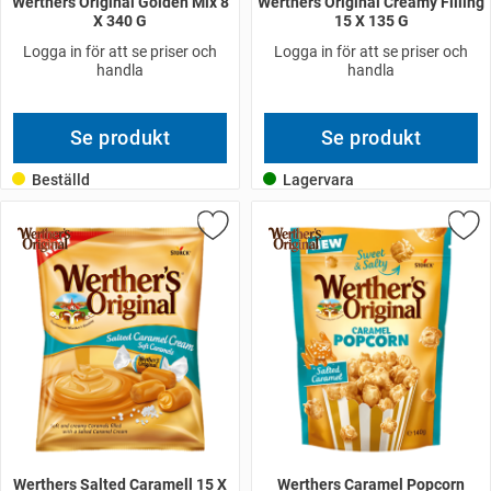
Werthers Original Golden Mix 8
Werthers Original Creamy Filling
X 340 G
15 X 135 G
Logga in för att se priser och
Logga in för att se priser och
handla
handla
Se produkt
Se produkt
Beställd
Lagervara
Werthers Salted Caramell 15 X
Werthers Caramel Popcorn