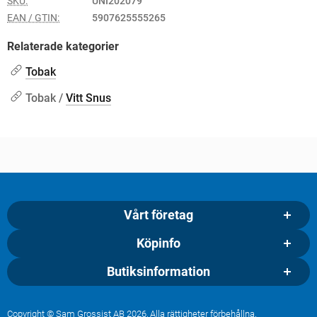
SKU:
UNI202079
EAN / GTIN:
5907625555265
Relaterade kategorier
Tobak
Tobak /
Vitt Snus
Vårt företag
Köpinfo
Butiksinformation
Copyright © Sam Grossist AB 2026, Alla rättigheter förbehållna.