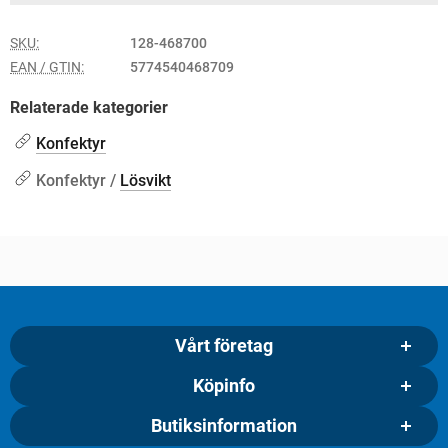
SKU:
128-468700
EAN / GTIN:
5774540468709
Relaterade kategorier
Konfektyr
Konfektyr /
Lösvikt
Vårt företag
Köpinfo
Butiksinformation