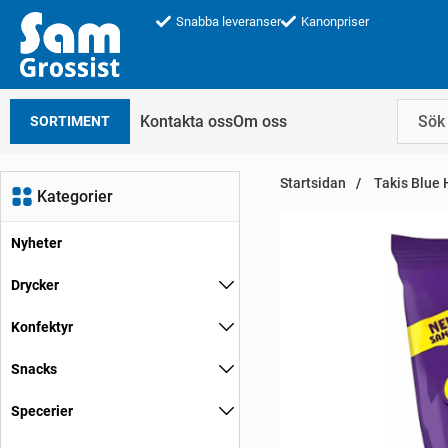
Snabba leveranser
Kanonpriser
Kontakta oss
Om oss
SORTIMENT
Startsidan
Takis Blue 
Kategorier
Nyheter
Drycker
Konfektyr
Snacks
Specerier