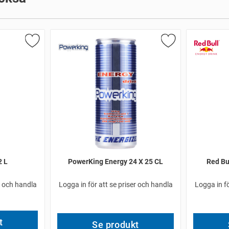
2 L
PowerKing Energy 24 X 25 CL
Red Bul
r och handla
Logga in för att se priser och handla
Logga in fö
t
Se produkt