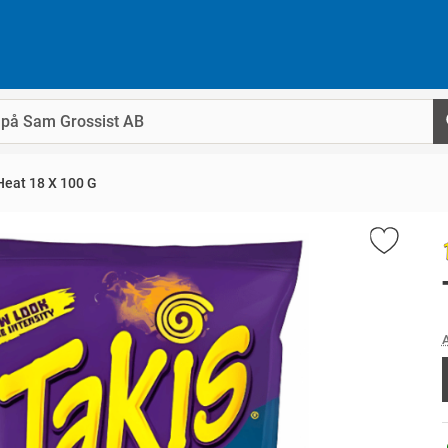
Heat 18 X 100 G
A