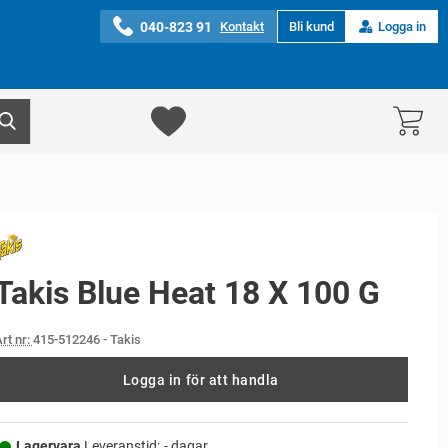
040-823 91
Kontakt
Bli kund
Logga in
Takis Blue Heat 18 X 100 G
rt nr:
415-512246
- Takis
Logga in för att handla
Lagervara,
Leveranstid:
- dagar