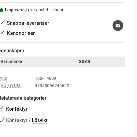
Lagervara,
Leveranstid:
- dagar
✓
Snabba leveranser
✓
Kanonpriser
Egenskaper
Varumärke
SGAB
SKU:
100-T4009
EAN / GTIN:
47350096240622
Relaterade kategorier
Konfektyr
Konfektyr /
Lösvikt