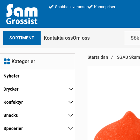
Snabba leveranser
Kanonpriser
Kontakta oss
Om oss
SORTIMENT
Startsidan
SGAB Skumm
Kategorier
Nyheter
Drycker
Konfektyr
Snacks
Specerier