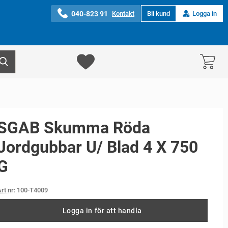
040-823 91
Kontakt
Bli kund
Logga in
SGAB Skumma Röda
Jordgubbar U/ Blad 4 X 750
G
rt nr:
100-T4009
Logga in för att handla