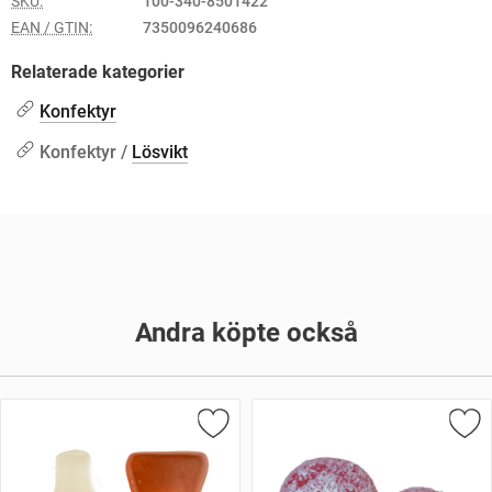
SKU:
100-340-8501422
EAN / GTIN:
7350096240686
Relaterade kategorier
Konfektyr
Konfektyr /
Lösvikt
Andra köpte också