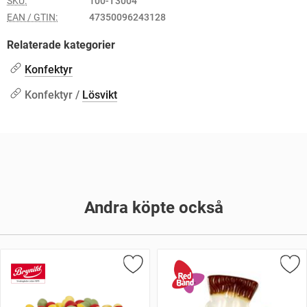
SKU:
100-T3004
EAN / GTIN:
47350096243128
Relaterade kategorier
Konfektyr
Konfektyr /
Lösvikt
Andra köpte också