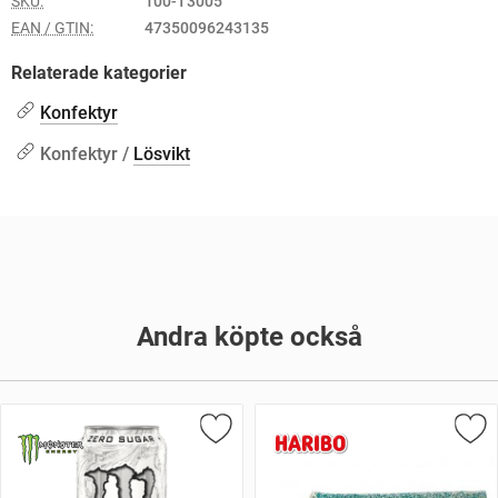
SKU:
100-T3005
EAN / GTIN:
47350096243135
Relaterade kategorier
Konfektyr
Konfektyr /
Lösvikt
Andra köpte också