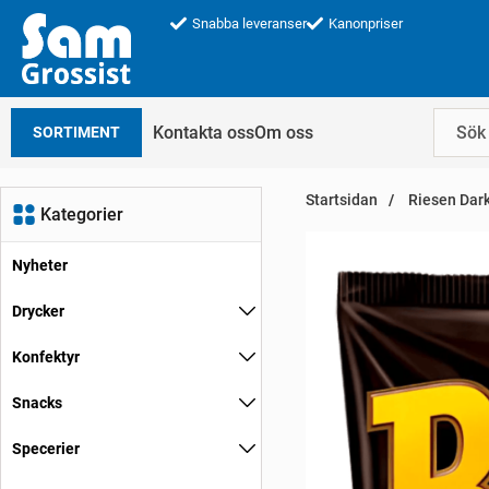
Snabba leveranser
Kanonpriser
Kontakta oss
Om oss
SORTIMENT
Startsidan
Riesen Dark
Kategorier
Nyheter
Drycker
Konfektyr
Snacks
Specerier