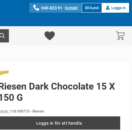
040-823 91
Kontakt
Bli kund
Logga in
Riesen Dark Chocolate 15 X
150 G
rt nr:
118-390773
- Riesen
Logga in för att handla