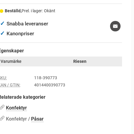
Beställd,
Prel. i lager:
Okänt
✓
Snabba leveranser
✓
Kanonpriser
Egenskaper
Varumärke
Riesen
SKU:
118-390773
EAN / GTIN:
4014400390773
Relaterade kategorier
Konfektyr
Konfektyr /
Påsar