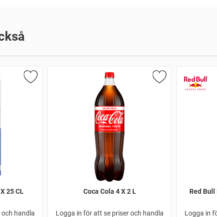
ckså
 X 25 CL
Coca Cola 4 X 2 L
Red Bull 
r och handla
Logga in för att se priser och handla
Logga in fö