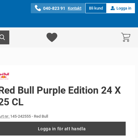
040-823 91
Kontakt
Bli kund
Logga in
Red Bull Purple Edition 24 X
25 CL
rt nr:
145-242555
- Red Bull
Logga in för att handla