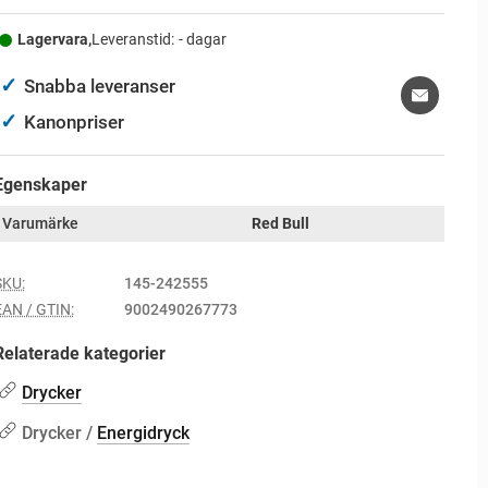
Lagervara,
Leveranstid:
- dagar
✓
Snabba leveranser
✓
Kanonpriser
Egenskaper
Varumärke
Red Bull
SKU:
145-242555
EAN / GTIN:
9002490267773
Relaterade kategorier
Drycker
Drycker /
Energidryck