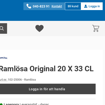
040-823 91
Kontakt
Bli kund
Logga in
Ramlösa Original 20 X 33 CL
rt nr:
102-25006
- Ramlösa
Logga in för att handla
Lagervara,
Leveranstid:
- dagar