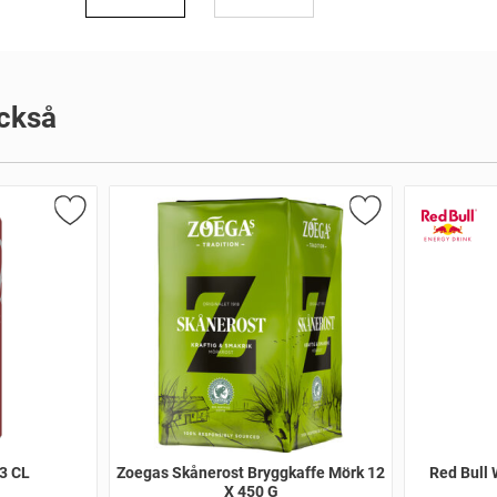
ckså
33 CL
Zoegas Skånerost Bryggkaffe Mörk 12
Red Bull 
X 450 G