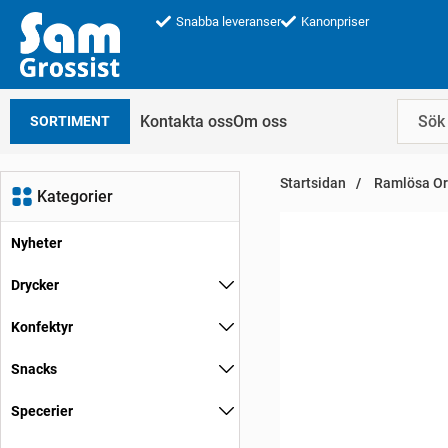
Snabba leveranser
Kanonpriser
Kontakta oss
Om oss
SORTIMENT
Startsidan
Ramlösa Ori
Kategorier
Nyheter
Drycker
Konfektyr
Snacks
Specerier