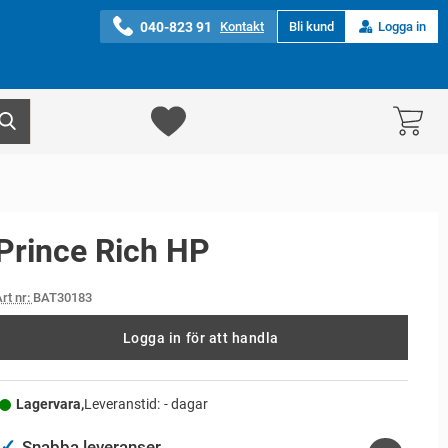
040-823 91
Kontakt
Bli kund
Logga in
Prince Rich HP
rt nr:
BAT30183
Logga in för att handla
Lagervara,
Leveranstid:
- dagar
✓
Snabba leveranser