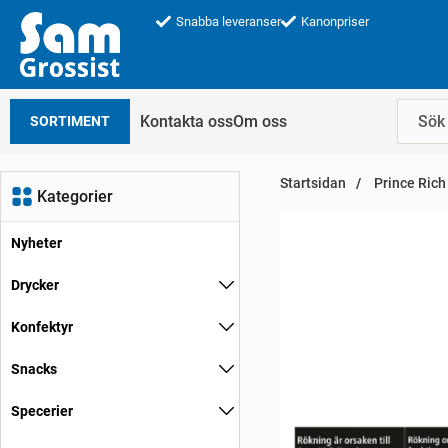
Snabba leveranser
Kanonpriser
Kontakta oss
Om oss
SORTIMENT
Startsidan
Prince Rich
Kategorier
Nyheter
Drycker
Konfektyr
Snacks
Specerier