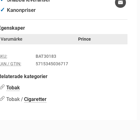
✓
Kanonpriser
Egenskaper
Varumärke
Prince
SKU:
BAT30183
EAN / GTIN:
5715345036717
Relaterade kategorier
Tobak
Tobak /
Cigaretter