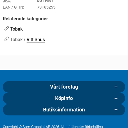
SKU:
BST9087
EAN / GTIN:
73165255
Relaterade kategorier
Tobak
Tobak /
Vitt Snus
Vårt företag
Köpinfo
Butiksinformation
Copyright © Sam Grossist AB 2026, Alla rättigheter förbehållna.