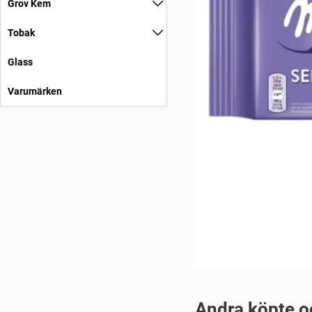
Grov Kem
Tobak
Glass
Varumärken
Andra köpte o