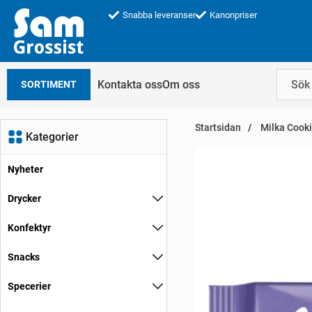
Snabba leveranser
Kanonpriser
Kontakta oss
Om oss
SORTIMENT
Startsidan
Milka Cooki
Kategorier
Nyheter
Drycker
Konfektyr
Snacks
Specerier