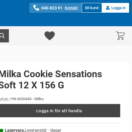
040-823 91
Kontakt
Bli kund
Logga in
Milka Cookie Sensations
Soft 12 X 156 G
rt nr:
198-4030440
- Milka
Logga in för att handla
Lagervara,
Leveranstid:
- dagar