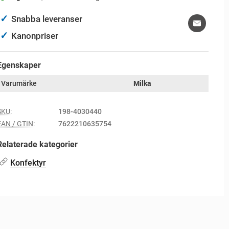
✓
Snabba leveranser
✓
Kanonpriser
Egenskaper
Varumärke
Milka
SKU:
198-4030440
EAN / GTIN:
7622210635754
Relaterade kategorier
Konfektyr