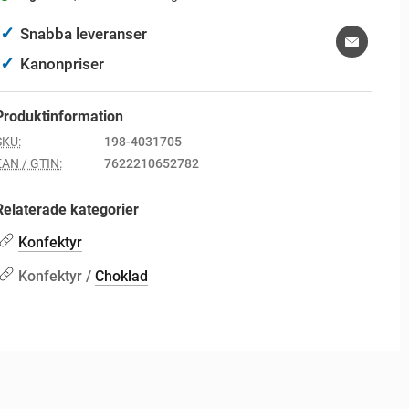
✓
Snabba leveranser
✓
Kanonpriser
Produktinformation
SKU:
198-4031705
EAN / GTIN:
7622210652782
Relaterade kategorier
Konfektyr
Konfektyr /
Choklad