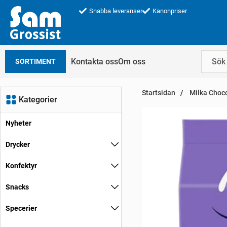
Snabba leveranser
Kanonpriser
Kontakta oss
Om oss
SORTIMENT
Startsidan
Milka Choco
Kategorier
Nyheter
Drycker
Konfektyr
Snacks
Specerier