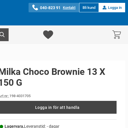
040-823 91
Kontakt
Bli kund
Logga in
Milka Choco Brownie 13 X
150 G
rt nr:
198-4031705
Logga in för att handla
Lagervara,
Leveranstid:
- dagar