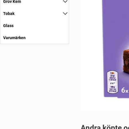
Grov Kem
Tobak
Glass
Varumärken
Andra köpte o