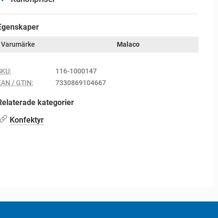
Egenskaper
Varumärke
Malaco
SKU:
116-1000147
EAN / GTIN:
7330869104667
Relaterade kategorier
Konfektyr