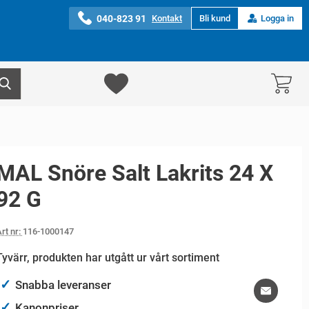
040-823 91
Kontakt
Bli kund
Logga in
MAL Snöre Salt Lakrits 24 X
92 G
rt nr:
116-1000147
Tyvärr, produkten har utgått ur vårt sortiment
✓
Snabba leveranser
✓
Kanonpriser