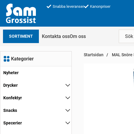
Snabba leveranser
Kanonpriser
Kontakta oss
Om oss
SORTIMENT
Startsidan
MAL Snöre S
Kategorier
Nyheter
Drycker
Konfektyr
Snacks
Specerier