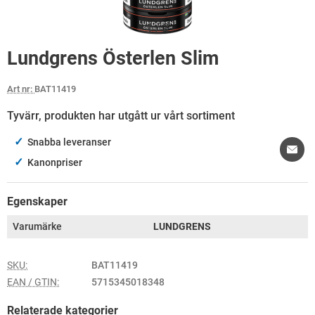
1
/
2
Lundgrens Österlen Slim
Art nr:
BAT11419
Tyvärr, produkten har utgått ur vårt sortiment
✓
Snabba leveranser
✓
Kanonpriser
Egenskaper
Varumärke
LUNDGRENS
SKU:
BAT11419
EAN / GTIN:
5715345018348
Relaterade kategorier