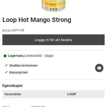
1
/
2
Loop Hot Mango Strong
Art nr:
ASF1148
Logga in för att handla
Lagervara,
Leveranstid:
- dagar
✓
Snabba leveranser
✓
Kanonpriser
Egenskaper
Varumärke
LOOP