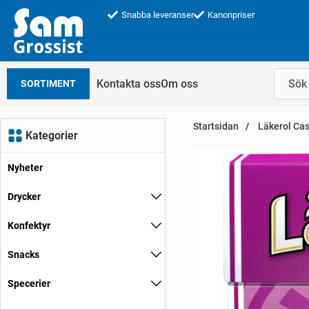
Snabba leveranser
Kanonpriser
Kontakta oss
Om oss
SORTIMENT
Startsidan
Läkerol Cas
Kategorier
Nyheter
Drycker
Konfektyr
Snacks
Specerier