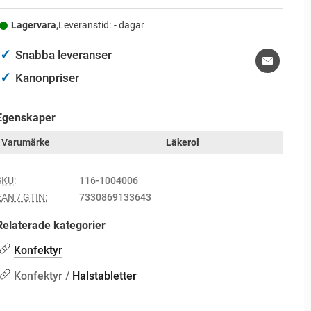
Lagervara,
Leveranstid:
- dagar
✓
Snabba leveranser
✓
Kanonpriser
Egenskaper
Varumärke
Läkerol
SKU:
116-1004006
EAN / GTIN:
7330869133643
Relaterade kategorier
Konfektyr
Konfektyr /
Halstabletter