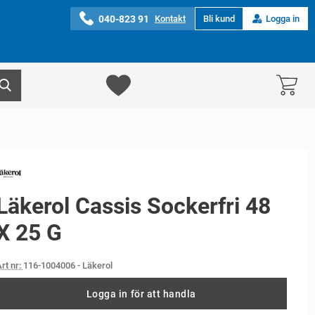
040-823 91
Kontakt
Bli kund
Logga in
Läkerol Cassis Sockerfri 48
X 25 G
rt nr:
116-1004006
- Läkerol
Logga in för att handla