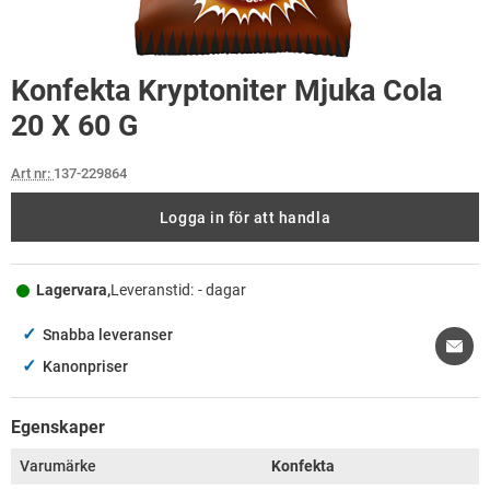
Konfekta Kryptoniter Mjuka Cola
20 X 60 G
Art nr:
137-229864
Logga in för att handla
Lagervara,
Leveranstid:
- dagar
✓
Snabba leveranser
✓
Kanonpriser
Egenskaper
Varumärke
Konfekta