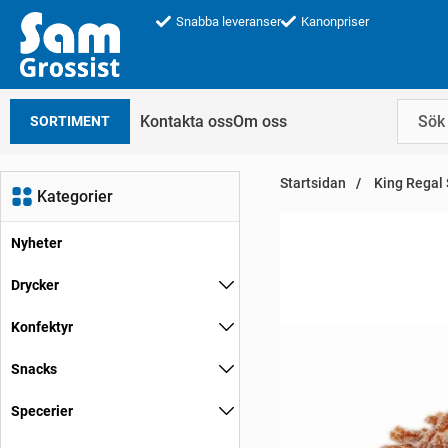
Snabba leveranser
Kanonpriser
Kontakta oss
Om oss
SORTIMENT
Startsidan
King Regal 
Kategorier
Nyheter
Drycker
Konfektyr
Snacks
Specerier