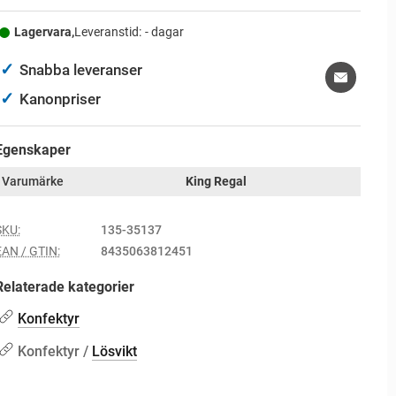
Lagervara,
Leveranstid:
- dagar
✓
Snabba leveranser
✓
Kanonpriser
Egenskaper
Varumärke
King Regal
SKU:
135-35137
EAN / GTIN:
8435063812451
Relaterade kategorier
Konfektyr
Konfektyr /
Lösvikt