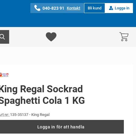
040-823 91
Kontakt
Bli kund
Logga in
King Regal Sockrad
Spaghetti Cola 1 KG
rt nr:
135-35137
- King Regal
Logga in för att handla