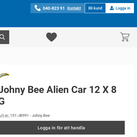
040-823 91
Kontakt
Bli kund
Logga in
Johny Bee Alien Car 12 X 8
G
rt nr:
151-JB991
- Johny Bee
Logga in för att handla