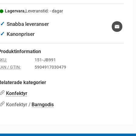
Lagervara,
Leveranstid:
- dagar
✓
Snabba leveranser
✓
Kanonpriser
Produktinformation
SKU:
151-JB991
EAN / GTIN:
5904917030479
Relaterade kategorier
Konfektyr
Konfektyr /
Barngodis