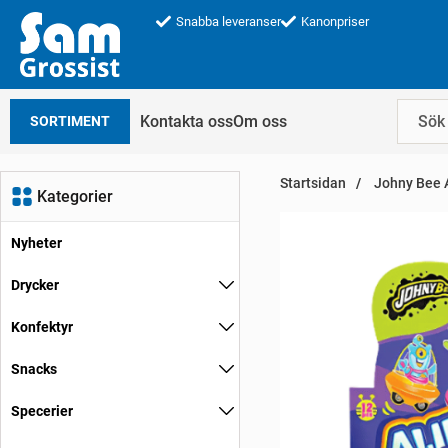
Snabba leveranser
Kanonpriser
Kontakta oss
Om oss
SORTIMENT
Startsidan
Johny Bee A
Kategorier
Nyheter
Drycker
Konfektyr
Snacks
Specerier