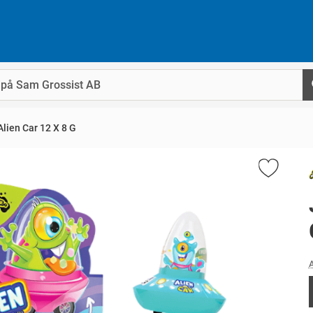
lien Car 12 X 8 G
A