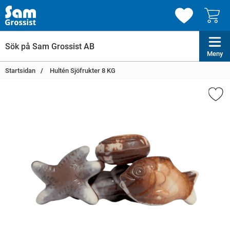
Meny
Startsidan
Hultén Sjöfrukter 8 KG