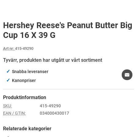
Hershey Reese's Peanut Butter Big
Cup 16 X 39 G
Art nr:
415-49290
Tyvärr, produkten har utgått ur vårt sortiment
✓
Snabba leveranser
✓
Kanonpriser
Produktinformation
SKU:
415-49290
EAN / GTIN:
034000430017
Relaterade kategorier