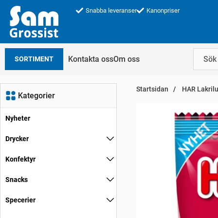
Snabba leveranser
Kanonpriser
Kontakta oss
Om oss
SORTIMENT
Startsidan
HAR Lakrilu
Kategorier
Nyheter
Drycker
Konfektyr
Snacks
Specerier