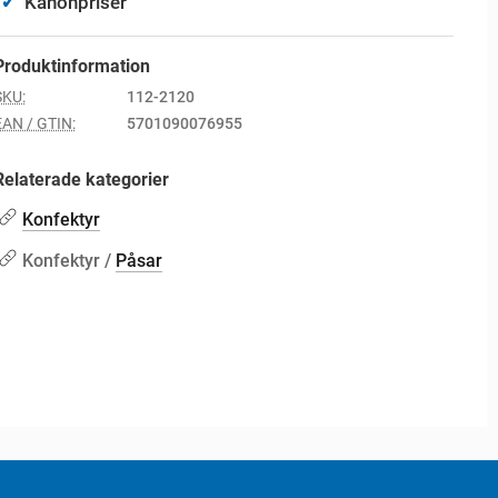
✓
Kanonpriser
Produktinformation
SKU:
112-2120
EAN / GTIN:
5701090076955
Relaterade kategorier
Konfektyr
Konfektyr /
Påsar