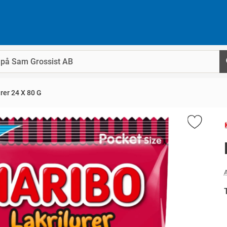
rer 24 X 80 G
A