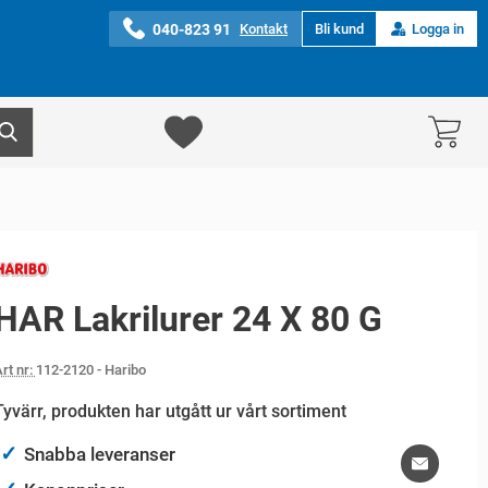
040-823 91
Kontakt
Bli kund
Logga in
HAR Lakrilurer 24 X 80 G
rt nr:
112-2120
- Haribo
Tyvärr, produkten har utgått ur vårt sortiment
✓
Snabba leveranser