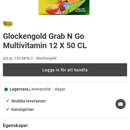
1
/
2
Glockengold Grab N Go
Multivitamin 12 X 50 CL
Art nr:
135-5876-2
- Glockengold
Logga in för att handla
Lagervara,
Leveranstid:
- dagar
✓
Snabba leveranser
✓
Kanonpriser
Egenskaper