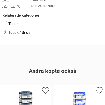
SKU:
SWM10948
EAN / GTIN:
7311250185007
Relaterade kategorier
Tobak
Tobak /
Snus
Andra köpte också