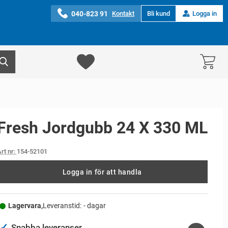
040-823 91
Kontakt
Bli kund
Logga in
Fresh Jordgubb 24 X 330 ML
rt nr:
154-52101
Logga in för att handla
Lagervara,
Leveranstid:
- dagar
✓
Snabba leveranser