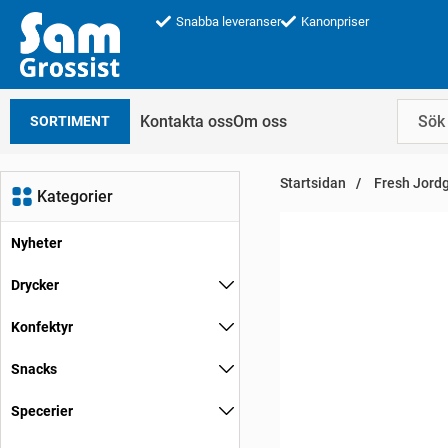
Snabba leveranser
Kanonpriser
Kontakta oss
Om oss
SORTIMENT
Startsidan
Fresh Jord
Kategorier
Nyheter
Drycker
Konfektyr
Snacks
Specerier