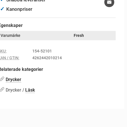
✓
Kanonpriser
Egenskaper
Varumärke
Fresh
SKU:
154-52101
EAN / GTIN:
4262442010214
Relaterade kategorier
Drycker
Drycker /
Läsk