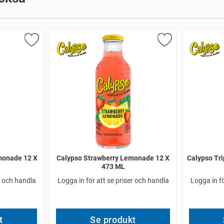
monade 12 X
Calypso Strawberry Lemonade 12 X
Calypso Tr
473 ML
r och handla
Logga in för att se priser och handla
Logga in fö
t
Se produkt