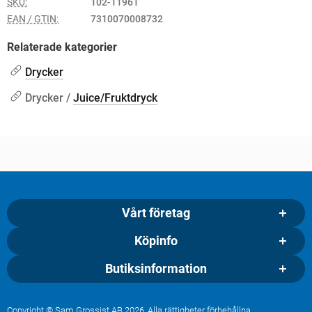
SKU:
102-11961
EAN / GTIN:
7310070008732
Relaterade kategorier
Drycker
Drycker /
Juice/Fruktdryck
Vårt företag
Köpinfo
Butiksinformation
Copyright © Sam Grossist AB 2026, Alla rättigheter förbehållna.